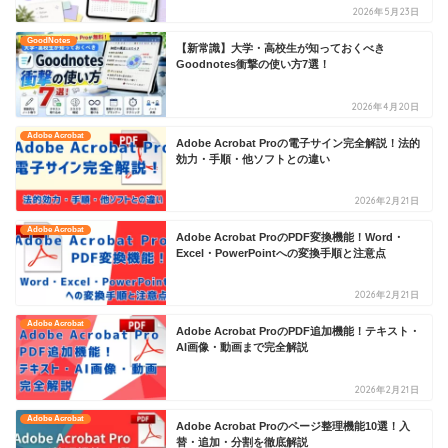
2026年5月23日
GoodNotes
【新常識】大学・高校生が知っておくべき
Goodnotes衝撃の使い方7選！
2026年4月20日
Adobe Acrobat
Adobe Acrobat Proの電子サイン完全解説！法的
効力・手順・他ソフトとの違い
2026年2月21日
Adobe Acrobat
Adobe Acrobat ProのPDF変換機能！Word・
Excel・PowerPointへの変換手順と注意点
2026年2月21日
Adobe Acrobat
Adobe Acrobat ProのPDF追加機能！テキスト・
AI画像・動画まで完全解説
2026年2月21日
Adobe Acrobat
Adobe Acrobat Proのページ整理機能10選！入
替・追加・分割を徹底解説