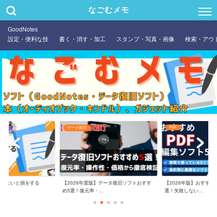
なごむメモ
GoodNotes
設定・便利な技
書く・消す・加工
スタンプ・写真・画像
検索・アウ
PDF
データ復旧
やらないと損をする
【2026年度版】データ復旧ソフトおすす
【2026年版】おすすめ
め5選！復元率・...
選！失敗しない...