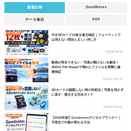
GoodNotes
新着記事
PDF
データ復旧
データ復旧
中古SDカード12枚を復元検証｜フォーマットで
は消えない理由と正しい消し方
2026年8月1日
データ復旧
動画が再生できない・写真が開けないを解決！
4DDiG File Repairで壊れたファイルを実際に修
復検証
2026年7月27日
データ復旧
SDカードが認識しない時の対処法｜写真を消さず
に直す・復元する完全ガイド
2026年7月26日
GoodNotes
【2026年版】Goodnotesデジタルプランナー｜
可視化で行動が変わる方法