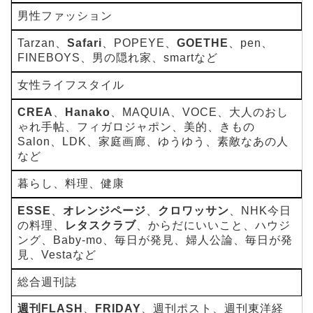
男性ファッション
Tarzan、
Safari
、POPEYE、
GOETHE
、pen、
FINEBOYS、男の隠れ家、smartなど
女性ライフスタイル
CREA
、
Hanako
、MAQUIA、VOCE、大人のおし
ゃれ手帖、フィガロジャポン、美的、きもの
Salon、LDK、家庭画廊、ゆうゆう、素敵なあの人
など
暮らし、料理、健康
ESSE
、
オレンジページ
、
クロワッサン
、NHK今日
の料理、
レタスクラブ
、からだにいいこと、ハウジ
ング、Baby-mo、毎日が発見、婦人公論、毎日が発
見、Vestaなど
総合週刊誌
週刊FLASH
、
FRIDAY
、週刊ポスト、週刊東洋経