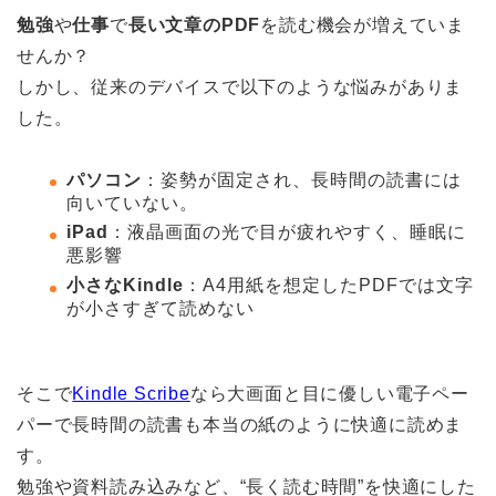
勉強
や
仕事
で
長い文章のPDF
を読む機会が増えていま
せんか？
しかし、従来のデバイスで以下のような悩みがありま
した。
パソコン
：姿勢が固定され、長時間の読書には
向いていない。
iPad
：液晶画面の光で目が疲れやすく、睡眠に
悪影響
小さなKindle
：A4用紙を想定したPDFでは文字
が小さすぎて読めない
そこで
Kindle Scribe
なら大画面と目に優しい電子ペー
パーで長時間の読書も本当の紙のように快適に読めま
す。
勉強や資料読み込みなど、“長く読む時間”を快適にした