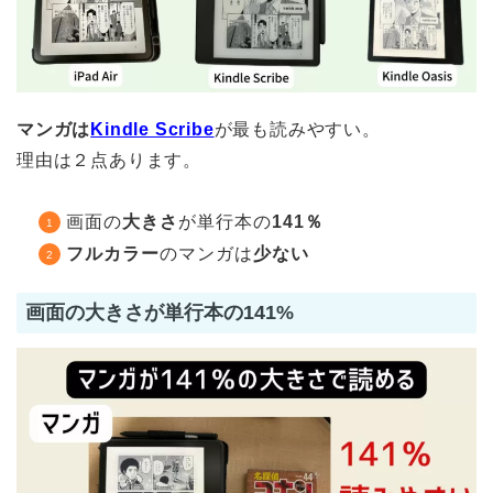
マンガは
Kindle Scribe
が最も読みやすい。
理由は２点あります。
画面の
大きさ
が単行本の
141％
フルカラー
のマンガは
少ない
画面の大きさが単行本の141%