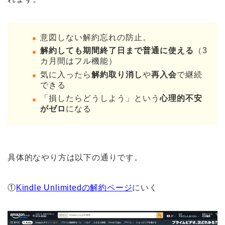
意図しない解約忘れの防止。
解約しても期間終了日まで普通に使える
（3
カ月間はフル機能）
気に入ったら
解約取り消し
や
再入会
で継続
できる
「損したらどうしよう」という
心理的不安
がゼロ
になる
具体的なやり方は以下の通りです。
①
Kindle Unlimitedの解約ページ
にいく