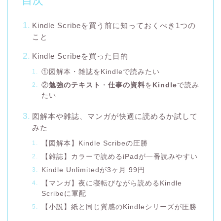
目次
Kindle Scribeを買う前に知っておくべき1つの
こと
Kindle Scribeを買った目的
①図解本・雑誌をKindleで読みたい
②
勉強のテキスト
・
仕事の資料
を
Kindle
で読み
たい
図解本や雑誌、マンガが快適に読めるか試して
みた
【図解本】Kindle Scribeの圧勝
【雑誌】カラーで読めるiPadが一番読みやすい
Kindle Unlimitedが3ヶ月 99円
【マンガ】夜に寝転びながら読めるKindle
Scribeに軍配
【小説】紙と同じ質感のKindleシリーズが圧勝