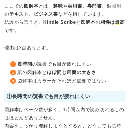
ここでの
図解本
とは、
趣味
や
実用書
、
専門書
、勉強用
の
テキスト
、
ビジネス書
などを指しています。
結論から言うと、
Kindle Scribe
と
図解本
の
相性は
最
高
です。
理由は3点あります。
長時間
の読書でも目が疲れにくい
紙の図解本と
ほぼ同じ画面の大きさ
図解本はカラーがそれほど重要ではない
①
長時間
の読書でも目が疲れにくい
図解本はページ数が多く、1時間以内で読み切れるもの
はほとんどありません。
内容をしっかり理解しようとすると、どうしても長時