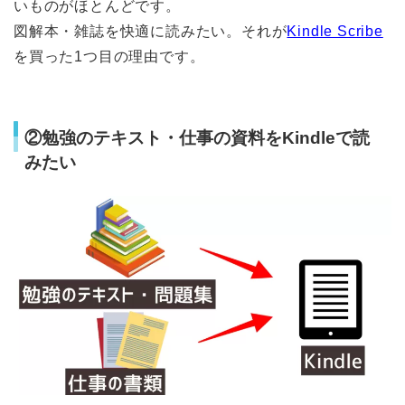
いものがほとんどです。
図解本・雑誌を快適に読みたい。それが
Kindle Scribe
を買った1つ目の理由です。
②
勉強のテキスト
・
仕事の資料
を
Kindle
で読
みたい