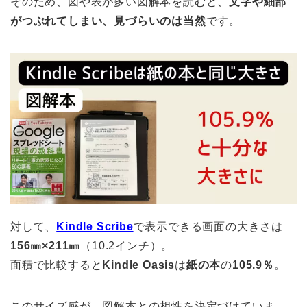
そのため、図や表が多い図解本を読むと、
文字や細部
がつぶれてしまい、見づらいのは当然
です。
対して、
Kindle Scribe
で表示できる画面の大きさは
156㎜×211㎜
（10.2インチ）。
面積で比較すると
Kindle Oasis
は
紙の本
の
105.9％
。
このサイズ感が、図解本との相性を決定づけていま