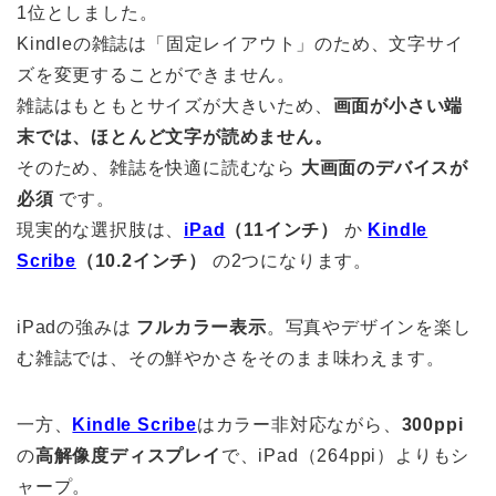
1位としました。
Kindleの雑誌は「固定レイアウト」のため、文字サイ
ズを変更することができません。
雑誌はもともとサイズが大きいため、
画面が小さい端
末では、ほとんど文字が読めません。
そのため、雑誌を快適に読むなら
大画面のデバイスが
必須
です。
現実的な選択肢は、
iPad
（11インチ）
か
Kindle
Scribe
（10.2インチ）
の2つになります。
iPadの強みは
フルカラー表示
。写真やデザインを楽し
む雑誌では、その鮮やかさをそのまま味わえます。
一方、
Kindle Scribe
はカラー非対応ながら、
300ppi
の
高解像度ディスプレイ
で、iPad（264ppi）よりもシ
ャープ。