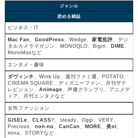
ジャンル
読める雑誌
ビジネス・IT
Mac Fan
、
GoodPress
、Wedge、
家電批評
、デジ
タルカメラマガジン、MONOQLO、Bigin、
DIME
、
MonoMaxなど
エンタメ・趣味
ダヴィンチ
、Wink Up、週刊ファミ通、POTATO、
CINEMA SQUARE、ディズニーファン、月刊ザテ
レビジョン、
Animage
、声優グランプリ、アニメデ
ィア、月刊エンタメなど
女性ファッション
GiSELe
、
CLASS
Y、steady、Oggi、VERY、
Precious、
non-no
、
CanCan
、
MORE
、
美st
、
mina、STORYなど