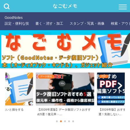
なごむメモ
GoodNotes
設定・便利な技
書く・消す・加工
スタンプ・写真・画像
検索・アウ
PDF
データ復旧
やらないと損をする
【2026年度版】データ復旧ソフトおすす
【2026年版】おすすめ
め5選！復元率・...
選！失敗しない...