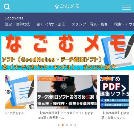
なごむメモ
GoodNotes
設定・便利な技
書く・消す・加工
スタンプ・写真・画像
検索・アウ
PDF
データ復旧
やらないと損をする
【2026年度版】データ復旧ソフトおすす
【2026年版】おすすめ
め5選！復元率・...
選！失敗しない...