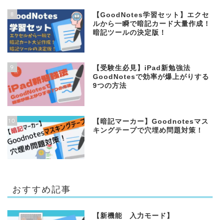
8
【GoodNotes学習セット】エクセ
ルから一瞬で暗記カード大量作成！
暗記ツールの決定版！
9
【受験生必見】iPad新勉強法
GoodNotesで効率が爆上がりする
9つの方法
10
【暗記マーカー】Goodnotesマス
キングテープで穴埋め問題対策！
おすすめ記事
【新機能 入力モード】