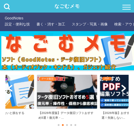
なごむメモ
GoodNotes
設定・便利な技
書く・消す・加工
スタンプ・写真・画像
検索・アウ
PDF
Kindle端末
】データ復旧ソフトおすす
【2026年版】おすすめPDF編集ソフト5
Kindle Scribeレビ
.
選！失敗しない...
くべ...