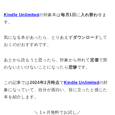
Kindle Unlimited
の対象本は
毎月1日
に
入れ替わり
ま
す。
気になる本があったら、とりあえず
ダウンロード
して
おくのがおすすめです。
あとから読もうと思ったら、対象から外れて
定価
で買
わないといけないことになったら
悲惨
です。
この記事では
2024年2月時点
で
Kindle Unlimited
の対
象になっていて、自分が面白い、役に立ったと感じた
本を紹介します。
＼ 1ヶ月無料でお試し／