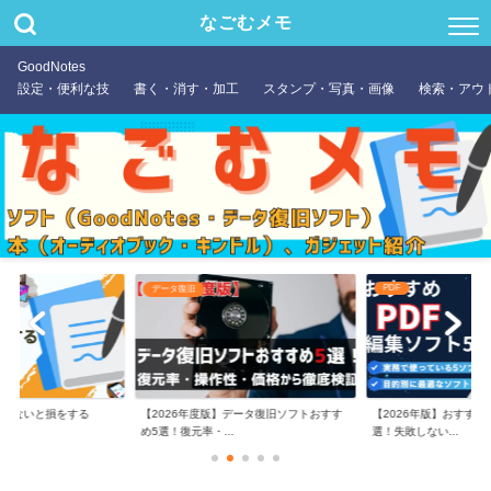
なごむメモ
GoodNotes
設定・便利な技
書く・消す・加工
スタンプ・写真・画像
検索・アウ
PDF
データ復旧
やらないと損をする
【2026年度版】データ復旧ソフトおすす
【2026年版】おすすめ
め5選！復元率・...
選！失敗しない...