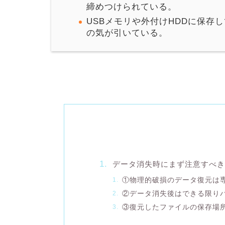
締めつけられている。
USBメモリや外付けHDDに保存
の気が引いている。
データ消失時にまず注意すべき
①物理的破損のデータ復元は
②データ消失後はできる限り
③復元したファイルの保存場