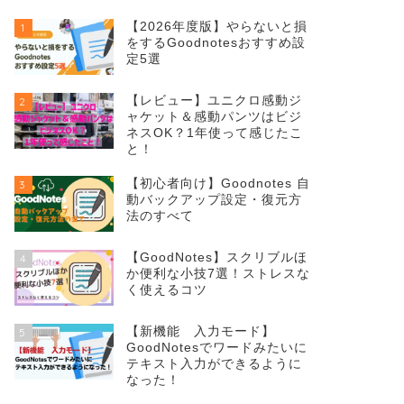
【2026年度版】やらないと損
1
をするGoodnotesおすすめ設
定5選
【レビュー】ユニクロ感動ジ
2
ャケット＆感動パンツはビジ
ネスOK？1年使って感じたこ
と！
【初心者向け】Goodnotes 自
3
動バックアップ設定・復元方
法のすべて
【GoodNotes】スクリブルほ
4
か便利な小技7選！ストレスな
く使えるコツ
【新機能 入力モード】
5
GoodNotesでワードみたいに
テキスト入力ができるように
なった！