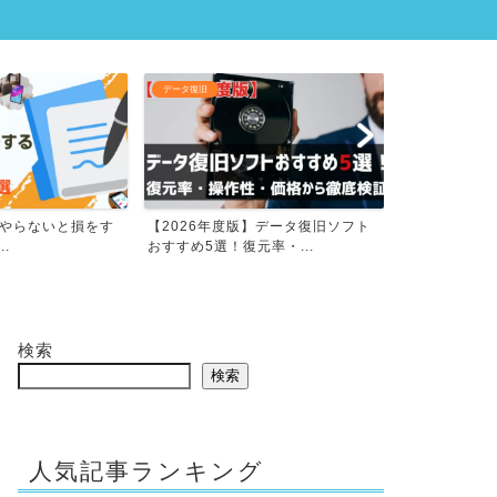
PDF
データ復旧
】やらないと損をす
【2026年度版】データ復旧ソフト
【2026年版
..
おすすめ5選！復元率・...
フト5選！失敗
検索
検索
人気記事ランキング