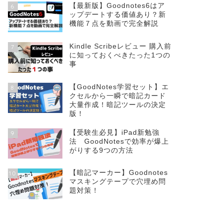
【最新版】Goodnotes6はア
6
ップデートする価値あり？新
機能７点を動画で完全解説
Kindle Scribeレビュー 購入前
7
に知っておくべきたった1つの
事
【GoodNotes学習セット】エ
8
クセルから一瞬で暗記カード
大量作成！暗記ツールの決定
版！
【受験生必見】iPad新勉強
9
法 GoodNotesで効率が爆上
がりする9つの方法
【暗記マーカー】Goodnotes
10
マスキングテープで穴埋め問
題対策！