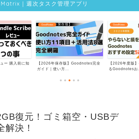
lyMatrix｜週次タスク管理アプリ
GoodNotes
GoodNotes
eレビュー 購入前に知
【2026年保存版】Goodnotes完全
【2026年度版
ガイド｜使い方...
るGoodnotesお.
2GB復元！ゴミ箱空・USBデ
全解決！