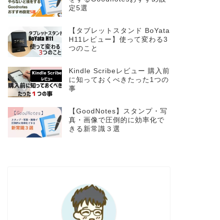
定5選
【タブレットスタンド BoYata
H11レビュー】使って変わる3
つのこと
Kindle Scribeレビュー 購入前
に知っておくべきたった1つの
事
【GoodNotes】スタンプ・写
真・画像で圧倒的に効率化で
きる新常識３選