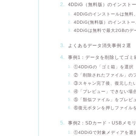
4DDiG（無料版）のインスト
4DDiGのインストールは無
4DDiG(無料版）のインスト
4DDiGは無料で最大2GBの
よくあるデータ消失事例２選
事例1：データを削除してゴミ
①4DDiGの「ゴミ箱」を選択
②「削除されたファイル」の
③スキャン完了後、復元した
④「プレビュー」できない場
⑤「類似ファイル」をプレビ
⑥復元ボタンを押しファイル
事例2：SDカード・USBメ
①4DDiGで対象メディアを選