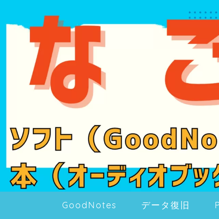
GoodNotes
データ復旧