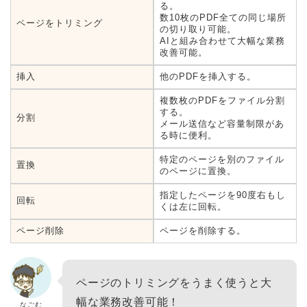
る。
数10枚のPDF全ての同じ場所
ページをトリミング
の切り取り可能。
AIと組み合わせて大幅な業務
改善可能。
挿入
他のPDFを挿入する。
複数枚のPDFをファイル分割
する。
分割
メール送信など容量制限があ
る時に便利。
特定のページを別のファイル
置換
のページに置換。
指定したページを90度右もし
回転
くは左に回転。
ページ削除
ページを削除する。
ページのトリミングをうまく使うと大
幅な業務改善可能！
なごむ