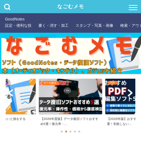
なごむメモ
GoodNotes
設定・便利な技
書く・消す・加工
スタンプ・写真・画像
検索・アウ
PDF
データ復旧
やらないと損をする
【2026年度版】データ復旧ソフトおすす
【2026年版】おすすめ
め5選！復元率・...
選！失敗しない...