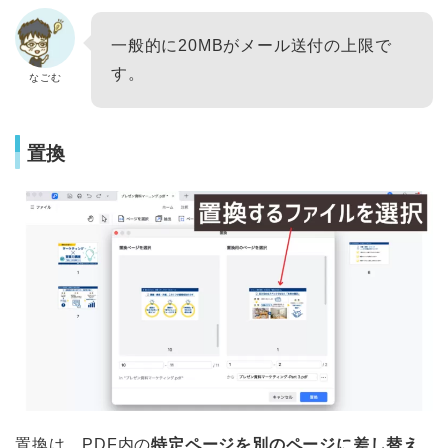
一般的に20MBがメール送付の上限で
す。
なごむ
置換
置換は、PDF内の
特定ページを別のページに差し替え