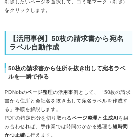
削除したいページを選択して、ゴミ箱マーク（削除）
をクリックします。
【活用事例】50枚の請求書から宛名
ラベル自動作成
50枚の請求書から住所を抜き出して宛名ラベ
ルを一瞬で作る
PDNobの
ページ整理
の活用事例として、「50枚の請求
書から住所と会社名を抜き出して宛名ラベルを作成す
る」手順を解説します。
PDFの特定部分を切り取れる
ページ整理
と
生成AI
を組
み合わせれば、手作業では時間のかかる処理も
短時間
かつ正確
に行えます。