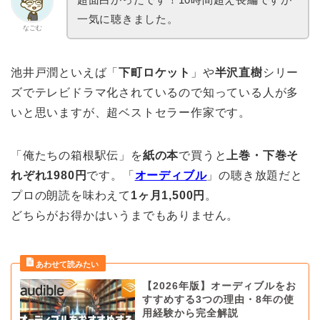
一気に聴きました。
なごむ
池井戸潤といえば「
下町ロケット
」や
半沢直樹
シリー
ズでテレビドラマ化されているので知っている人が多
いと思いますが、超ベストセラー作家です。
「俺たちの箱根駅伝」を
紙の本
で買うと
上巻・下巻そ
れぞれ1980円
です。「
オーディブル
」の聴き放題だと
プロの朗読を味わえて
1ヶ月1,500円
。
どちらがお得かはいうまでもありません。
【2026年版】オーディブルをお
すすめする3つの理由・8年の使
用経験から完全解説