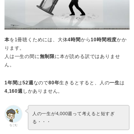
本
を1冊聴くためには、大体
4時間
から
10時間程度
かか
ります。
人は一生の間に
無制限
に本が読める訳ではありませ
ん。
1年間
は
52週
なので
80年
生きるとすると、人の
一生
は
4,160週
しかありません。
人の一生が4,000週って考えると短すぎ
る・・・
なごむ