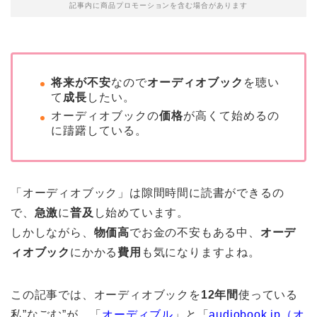
記事内に商品プロモーションを含む場合があります
将来が不安
なので
オーディオブック
を聴い
て
成長
したい。
オーディオブックの
価格
が高くて始めるの
に躊躇している。
「オーディオブック」は隙間時間に読書ができるの
で、
急激
に
普及
し始めています。
しかしながら、
物価高
でお金の不安もある中、
オーデ
ィオブック
にかかる
費用
も気になりますよね。
この記事では、オーディオブックを
12年間
使っている
私”なごむ”が、「
オーディブル
」と「
audiobook.jp（オ