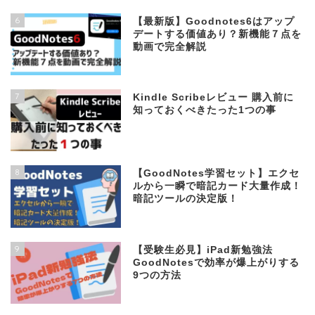
6
【最新版】Goodnotes6はアップ
デートする価値あり？新機能７点を
動画で完全解説
7
Kindle Scribeレビュー 購入前に
知っておくべきたった1つの事
8
【GoodNotes学習セット】エクセ
ルから一瞬で暗記カード大量作成！
暗記ツールの決定版！
9
【受験生必見】iPad新勉強法
GoodNotesで効率が爆上がりする
9つの方法