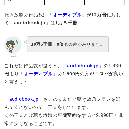
聴き放題の作品数は「
オーディブル
」が
12万冊
に対し
て「
audiobook.jp
」は
1万５千冊
。
10万5千冊
、
8倍
もの差があります。
なごむ
これだけ作品数が違うと、「
audiobook.jp
」の
1,330
円
より「
オーディブル
」の
1,500円
の方が
コスパが良い
と言えます。
「
audiobook.jp
」もこのままだと聴き放題プランを選
んでくれないので、工夫をしています。
その工夫とは聴き放題の
年間契約
をすると9,990円と非
常に安くなることです。