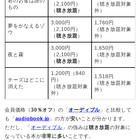
君のお金は誰の
（2,100円）
（聴き放題対象
もの
（
聴き放題
）
外）
3,000円
1,760円
夢をかなえるゾ
（2,100円）
（聴き放題対象
ウ
（
聴き放題
）
外）
3,000円
1,650円
夜と霧
（2,100円）
（聴き放題対象
（
聴き放題
）
外）
1,200円（840
1,518円
チーズはどこに
円）
（聴き放題対象
消えた
（聴き放題対象
外）
外）
会員価格（
30％オフ
）の「
オーディブル
」と比較して
も「
audiobook.jp
」の方が
安い
ことが分かります。
ただし、「
オーディブル
」の強みは
聴き放題
の対象に
なっている本が
非常に多い
ことです。