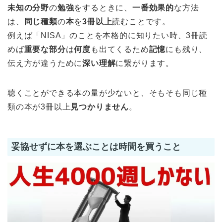
未知の分野
の
勉強
をするときに、
一番効果的
な方法
は、
同じ種類
の
本
を
3冊以上
読むことです。
例えば「NISA」のことを本格的に知りたい時、3冊読
めば
重要な部分
は
何度
も出てくるため
記憶
にも残り、
伝え方が違うために
深い理解
に繋がります。
聴くことができる本の量が少ないと、そもそも同じ種
類の本が3冊以上
見つかりません
。
妥協せずに本を選ぶことは時間を買うこと