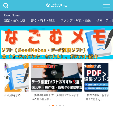
なごむメモ
GoodNotes
設定・便利な技
書く・消す・加工
スタンプ・写真・画像
検索・アウ
PDF
データ復旧
やらないと損をする
【2026年度版】データ復旧ソフトおすす
【2026年版】おすすめ
め5選！復元率・...
選！失敗しない...