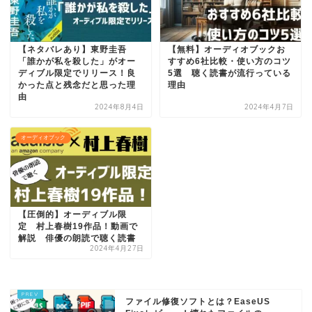
【ネタバレあり】東野圭吾
【無料】オーディオブックお
「誰かが私を殺した」がオー
すすめ6社比較・使い方のコツ
ディブル限定でリリース！良
5選 聴く読書が流行っている
かった点と残念だと思った理
理由
由
2024年8月4日
2024年4月7日
オーディオブック
【圧倒的】オーディブル限
定 村上春樹19作品！動画で
解説 俳優の朗読で聴く読書
2024年4月27日
ファイル修復ソフトとは？EaseUS